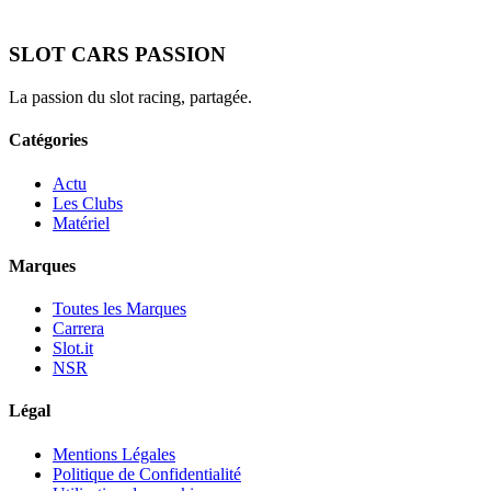
SLOT CARS PASSION
La passion du slot racing, partagée.
Catégories
Actu
Les Clubs
Matériel
Marques
Toutes les Marques
Carrera
Slot.it
NSR
Légal
Mentions Légales
Politique de Confidentialité