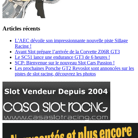
Articles récents
L’AEC dévoile son impressionnante nouvelle piste Sillage
Racing !
Avant Slot prépare l’arrivée de la Corvette Z06R GT3
Le SC51 lance une endurance GT3 de 6 heures !
SCP: Bienvenue sur le nouveau Slot Cars Passion !
Les prochaines Porsche GT2 Revoslot sont annoncées sur les
pistes de slot racing, découvrez les photos