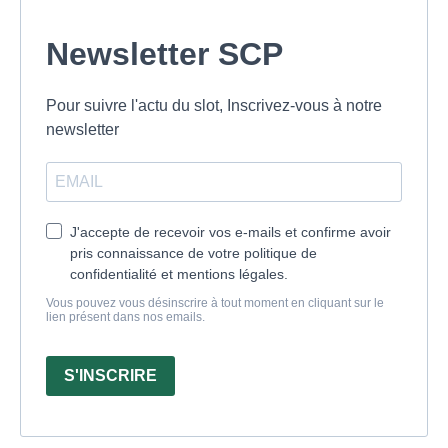
Newsletter SCP
Pour suivre l'actu du slot, Inscrivez-vous à notre
newsletter
J'accepte de recevoir vos e-mails et confirme avoir
pris connaissance de votre politique de
confidentialité et mentions légales.
Vous pouvez vous désinscrire à tout moment en cliquant sur le
lien présent dans nos emails.
S'INSCRIRE