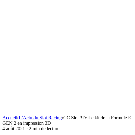
Accueil
›
L’Actu du Slot Racing
›
CC Slot 3D: Le kit de la Formule E
GEN 2 en impression 3D
4 août 2021
·
2 min de lecture