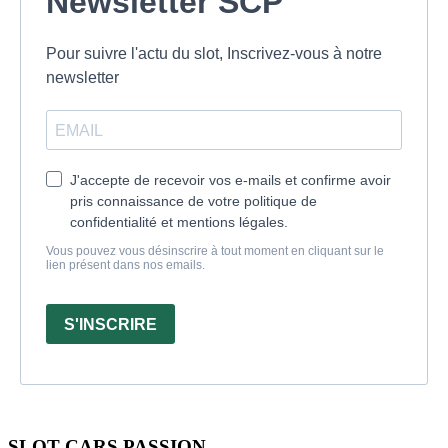
Newsletter SCP
Pour suivre l'actu du slot, Inscrivez-vous à notre
newsletter
J'accepte de recevoir vos e-mails et confirme avoir
pris connaissance de votre politique de
confidentialité et mentions légales.
Vous pouvez vous désinscrire à tout moment en cliquant sur le
lien présent dans nos emails.
S'INSCRIRE
SLOT CARS PASSION