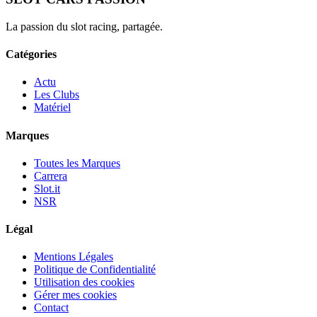
La passion du slot racing, partagée.
Catégories
Actu
Les Clubs
Matériel
Marques
Toutes les Marques
Carrera
Slot.it
NSR
Légal
Mentions Légales
Politique de Confidentialité
Utilisation des cookies
Gérer mes cookies
Contact