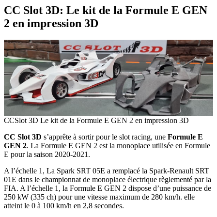
CC Slot 3D: Le kit de la Formule E GEN
2 en impression 3D
CCSlot 3D Le kit de la Formule E GEN 2 en impression 3D
CC Slot 3D
s’apprête à sortir pour le slot racing, une
Formule E
GEN 2
. La Formule E GEN 2 est la monoplace utilisée en Formule
E pour la saison 2020-2021.
A l’échelle 1, La Spark SRT 05E a remplacé la Spark-Renault SRT
01E dans le championnat de monoplace électrique règlementé par la
FIA. A l’échelle 1, la Formule E GEN 2 dispose d’une puissance de
250 kW (335 ch) pour une vitesse maximum de 280 km/h. elle
atteint le 0 à 100 km/h en 2,8 secondes.