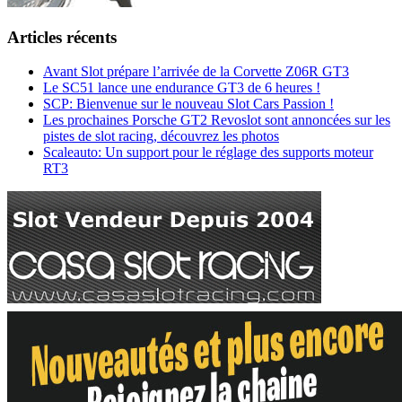
Articles récents
Avant Slot prépare l’arrivée de la Corvette Z06R GT3
Le SC51 lance une endurance GT3 de 6 heures !
SCP: Bienvenue sur le nouveau Slot Cars Passion !
Les prochaines Porsche GT2 Revoslot sont annoncées sur les
pistes de slot racing, découvrez les photos
Scaleauto: Un support pour le réglage des supports moteur
RT3