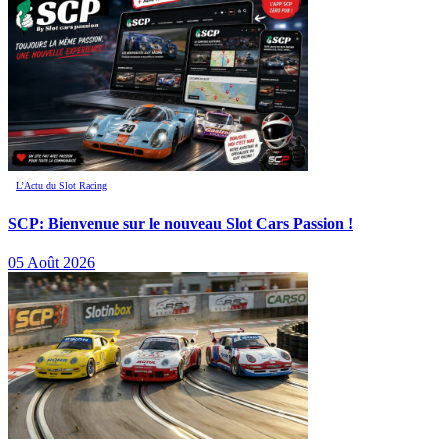
L’Actu du Slot Racing
SCP: Bienvenue sur le nouveau Slot Cars Passion !
05 Août 2026