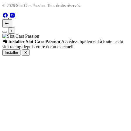
© 2026 Slot Cars Passion. Tous droits réservés.
🏎️
↑
📲 Installer Slot Cars Passion
Accédez rapidement à toute l'actu
slot racing depuis votre écran d'accueil.
Installer
✕