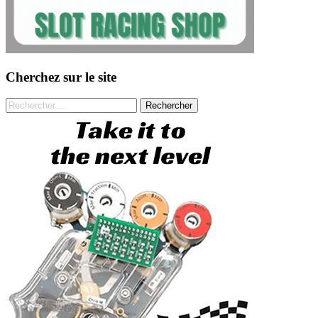
Cherchez sur le site
Rechercher :