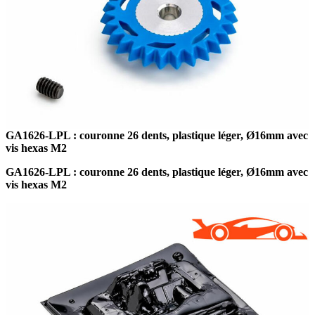
GA1626-LPL : couronne 26 dents, plastique léger, Ø16mm avec
vis hexas M2
GA1626-LPL : couronne 26 dents, plastique léger, Ø16mm avec
vis hexas M2