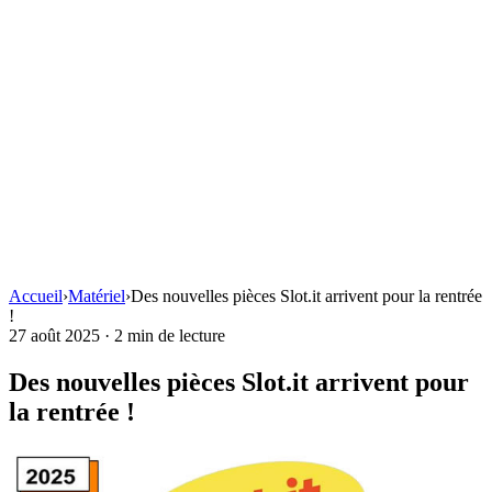
Accueil
›
Matériel
›
Des nouvelles pièces Slot.it arrivent pour la rentrée
!
27 août 2025
·
2 min de lecture
Des nouvelles pièces Slot.it arrivent pour
la rentrée !