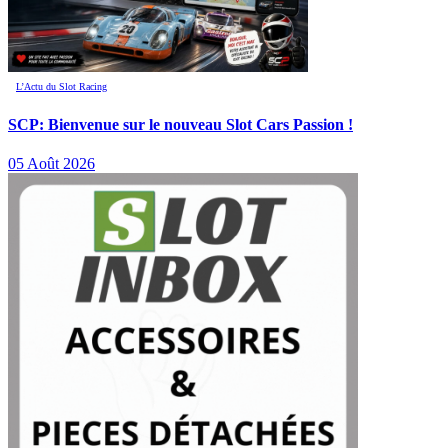
L’Actu du Slot Racing
SCP: Bienvenue sur le nouveau Slot Cars Passion !
05 Août 2026