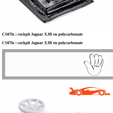
CS07lx : cockpit Jaguar XJR en polycarbonate
CS07lx : cockpit Jaguar XJR en polycarbonate