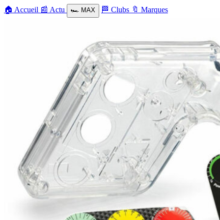
🏠
Accueil
📰
Actu
🏁
Clubs
🔖
Marques
🏎️
MAX