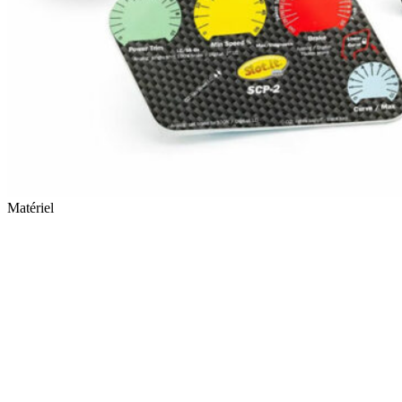
Matériel