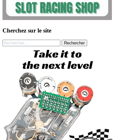
Cherchez sur le site
Rechercher :