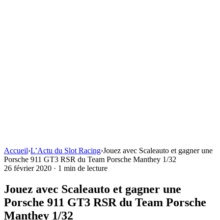
Accueil
›
L’Actu du Slot Racing
›
Jouez avec Scaleauto et gagner une
Porsche 911 GT3 RSR du Team Porsche Manthey 1/32
26 février 2020
·
1 min de lecture
Jouez avec Scaleauto et gagner une
Porsche 911 GT3 RSR du Team Porsche
Manthey 1/32