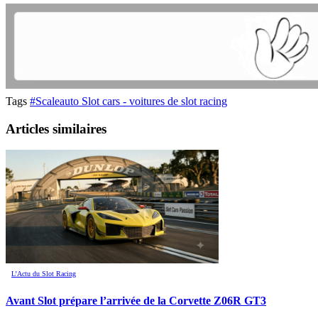
Tags
#Scaleauto Slot cars - voitures de slot racing
Articles similaires
L’Actu du Slot Racing
Avant Slot prépare l’arrivée de la Corvette Z06R GT3