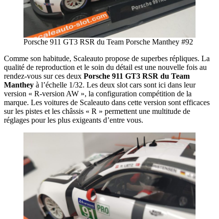
Porsche 911 GT3 RSR du Team Porsche Manthey #92
Comme son habitude, Scaleauto propose de superbes répliques. La
qualité de reproduction et le soin du détail est une nouvelle fois au
rendez-vous sur ces deux
Porsche 911 GT3 RSR du Team
Manthey
à l’échelle 1/32. Les deux slot cars sont ici dans leur
version « R-version AW », la configuration compétition de la
marque. Les voitures de Scaleauto dans cette version sont efficaces
sur les pistes et les châssis « R » permettent une multitude de
réglages pour les plus exigeants d’entre vous.