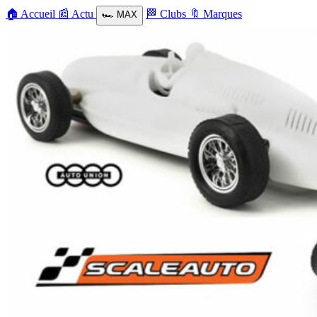
🏠
Accueil
📰
Actu
🏁
Clubs
🔖
Marques
🏎️
MAX