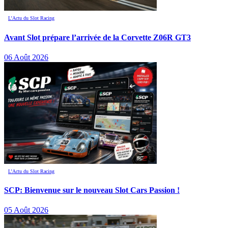
L’Actu du Slot Racing
Avant Slot prépare l’arrivée de la Corvette Z06R GT3
06 Août 2026
L’Actu du Slot Racing
SCP: Bienvenue sur le nouveau Slot Cars Passion !
05 Août 2026