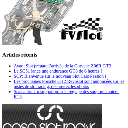
Articles récents
Avant Slot prépare l’arrivée de la Corvette Z06R GT3
Le SC51 lance une endurance GT3 de 6 heures !
SCP: Bienvenue sur le nouveau Slot Cars Passion !
Les prochaines Porsche GT2 Revoslot sont annoncées sur les
pistes de slot racing, découvrez les photos
Scaleauto: Un support pour le réglage des supports moteur
RT3