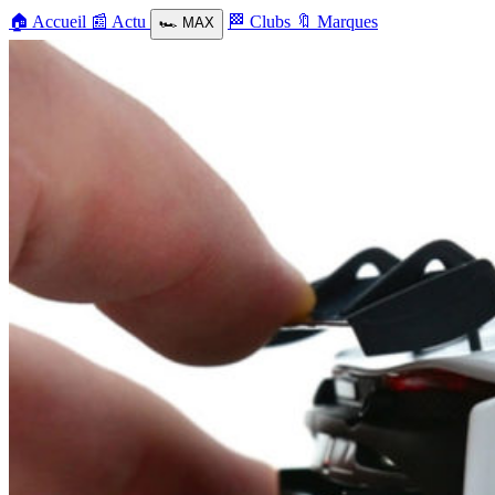
🏠
Accueil
📰
Actu
🏁
Clubs
🔖
Marques
🏎️
MAX