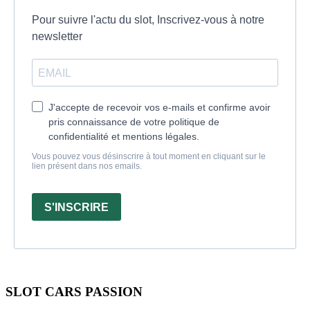
Pour suivre l'actu du slot, Inscrivez-vous à notre
newsletter
J'accepte de recevoir vos e-mails et confirme avoir
pris connaissance de votre politique de
confidentialité et mentions légales.
Vous pouvez vous désinscrire à tout moment en cliquant sur le
lien présent dans nos emails.
S'INSCRIRE
SLOT CARS PASSION