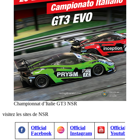
Championnat d’Italie GT3 NSR
visitez les sites de NSR
Official
Official
Official
Facebook
Instagram
Youtube