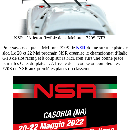
NSR: l’Aileron flexible de la McLaren 720S GT3
Pour savoir ce que la McLaren 720S de
NSR
donne sur une piste de
slot. Le 20 et 22 Mai prochain NSR organise le championnat d’Italie
GT3 de slot racing et à coup sur la McLaren aura une bonne place
parmi les GT3 du plateau. A l’issue de la course on comptera les
720S de NSR aux premières places du classement.