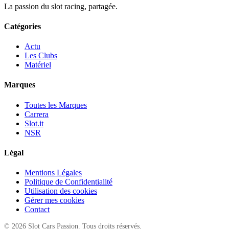
La passion du slot racing, partagée.
Catégories
Actu
Les Clubs
Matériel
Marques
Toutes les Marques
Carrera
Slot.it
NSR
Légal
Mentions Légales
Politique de Confidentialité
Utilisation des cookies
Gérer mes cookies
Contact
© 2026 Slot Cars Passion. Tous droits réservés.