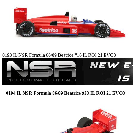
0193 IL NSR Formula 86/89 Beatrice #16 IL ROI 21 EVO3
– 0194 IL NSR Formula 86/89 Beatrice #33 IL ROI 21 EVO3