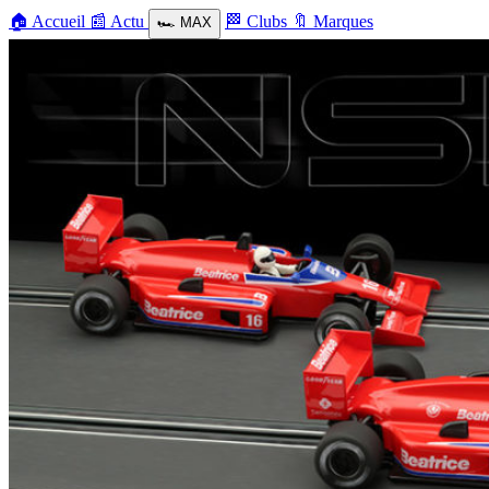
🏠
Accueil
📰
Actu
🏁
Clubs
🔖
Marques
🏎️
MAX