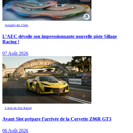
Actualité des Clubs
L’AEC dévoile son impressionnante nouvelle piste Sillage
Racing !
07 Août 2026
L’Actu du Slot Racing
Avant Slot prépare l’arrivée de la Corvette Z06R GT3
06 Août 2026