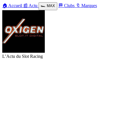
🏠
Accueil
📰
Actu
🏁
Clubs
🔖
Marques
🏎️
MAX
L’Actu du Slot Racing