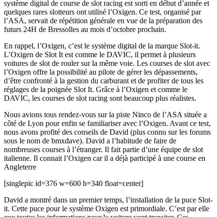
système digital de course de slot racing est sorti en début d’année et
quelques rares slotteurs ont utilisé l’Oxigen. Ce test, organisé par
l’ASA, servait de répétition générale en vue de la préparation des
futurs 24H de Bressolles au mois d’octobre prochain.
En rappel, l’Oxigen, c’est le système digital de la marque Slot-it.
L’Oxigen de Slot It est comme le DAVIC, il permet à plusieurs
voitures de slot de rouler sur la même voie. Les courses de slot avec
l’Oxigen offre la possibilité au pilote de gérer les dépassements,
d’être confronté à la gestion du carburant et de profiter de tous les
réglages de la poignée Slot It. Grâce à l’Oxigen et comme le
DAVIC, les courses de slot racing sont beaucoup plus réalistes.
Nous avions tous rendez-vous sur la piste Ninco de l’ASA située a
côté de Lyon pour enfin se familiariser avec l’Oxigen. Avant ce test,
nous avons profité des conseils de David (plus connu sur les forums
sous le nom de bmxdave). David a l’habitude de faire de
nombreuses courses à l’étranger. Il fait partie d’une équipe de slot
italienne. Il connait l’Oxigen car il a déjà participé à une course en
Angleterre
[singlepic id=376 w=600 h=340 float=center]
David a montré dans un premier temps, l’installation de la puce Slot-
it. Cette puce pour le système Oxigen est primordiale. C’est par elle