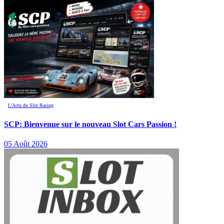
L’Actu du Slot Racing
SCP: Bienvenue sur le nouveau Slot Cars Passion !
05 Août 2026