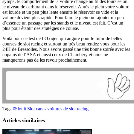
sympa, le comportement de la voiture change au fil des tours selon
le niveau de carburant dans le réservoir. Après le plein votre voiture
est lourde et un peu plus lente ensuite le réservoir se vide et la
voiture devient plus rapide. Pour faire le plein ou rajouter un peu
d’essence un passage par les stands et le niveau est fait. C’est un
plus pour établir des stratégies de course.
Voilà pour ce test de l’Oxigen qui augure pour le futur de belles
courses de slot racing et surtout un très beau rendez vous pour les
24H de Bressolles. Nous avons passé une très bonne soirée avec les
copains de l’ASA et aussi ceux de Chambery et nous ne
manquerons pas de les revoir prochainement.
Tags
#Slot.it Slot cars - voitures de slot racing
Articles similaires