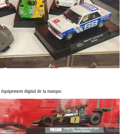
r équipement digital de la marque.