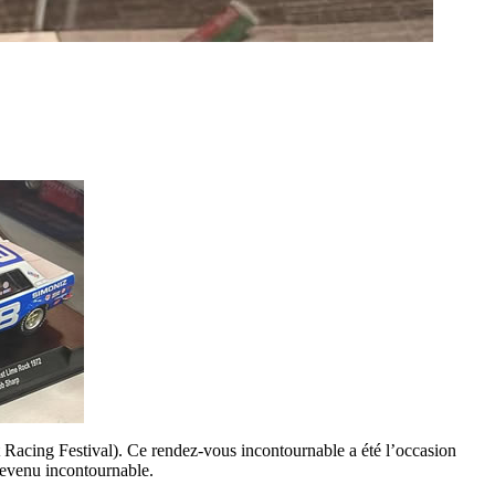
Racing Festival). Ce rendez-vous incontournable a été l’occasion
 devenu incontournable.