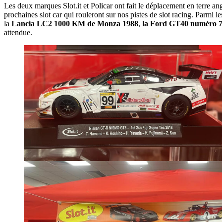
Les deux marques Slot.it et Policar ont fait le déplacement en terre an
prochaines slot car qui rouleront sur nos pistes de slot racing. Parmi 
la
Lancia LC2 1000 KM de Monza 1988
,
la Ford GT40 numéro 7
attendue.