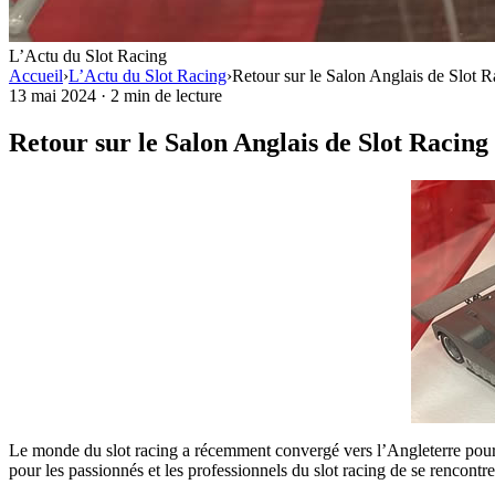
L’Actu du Slot Racing
Accueil
›
L’Actu du Slot Racing
›
Retour sur le Salon Anglais de Slot Rac
13 mai 2024
·
2 min de lecture
Retour sur le Salon Anglais de Slot Racing :
Le monde du slot racing a récemment convergé vers l’Angleterre pour
pour les passionnés et les professionnels du slot racing de se rencont