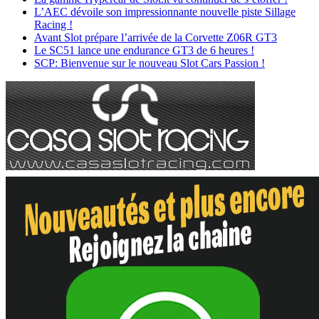
L’AEC dévoile son impressionnante nouvelle piste Sillage
Racing !
Avant Slot prépare l’arrivée de la Corvette Z06R GT3
Le SC51 lance une endurance GT3 de 6 heures !
SCP: Bienvenue sur le nouveau Slot Cars Passion !