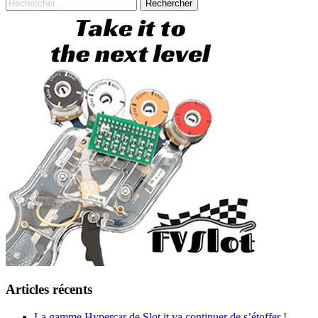
Rechercher :
Articles récents
La gamme Hypercar de Slot.it va continuer de s’étoffer !