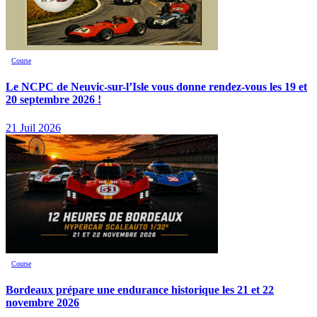
Course
Le NCPC de Neuvic-sur-l’Isle vous donne rendez-vous les 19 et
20 septembre 2026 !
21 Juil 2026
Course
Bordeaux prépare une endurance historique les 21 et 22
novembre 2026