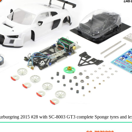
rgring 2015 #28 with SC-8003 GT3 complete Sponge tyres and lexa