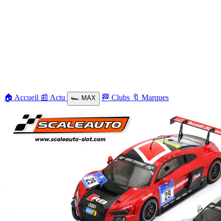
🏠
Accueil
📰
Actu
🏁
Clubs
🔖
Marques
🏎️
MAX