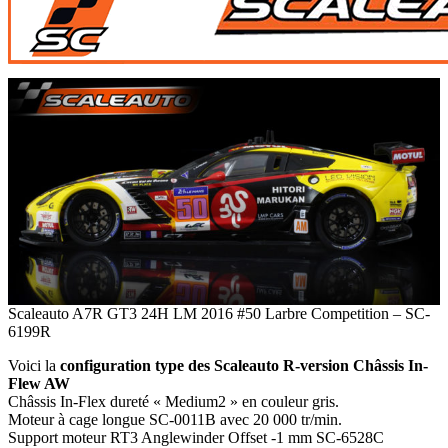
Scaleauto A7R GT3 24H LM 2016 #50 Larbre Competition – SC-
6199R
Voici la
configuration type des Scaleauto R-version Châssis In-
Flew AW
Châssis In-Flex dureté « Medium2 » en couleur gris.
Moteur à cage longue SC-0011B avec 20 000 tr/min.
Support moteur RT3 Anglewinder Offset -1 mm SC-6528C