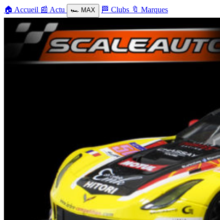
🏠
Accueil
📰
Actu
🏁
Clubs
🔖
Marques
🏎️
MAX