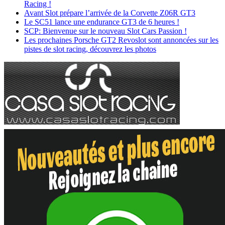
Racing !
Avant Slot prépare l’arrivée de la Corvette Z06R GT3
Le SC51 lance une endurance GT3 de 6 heures !
SCP: Bienvenue sur le nouveau Slot Cars Passion !
Les prochaines Porsche GT2 Revoslot sont annoncées sur les
pistes de slot racing, découvrez les photos