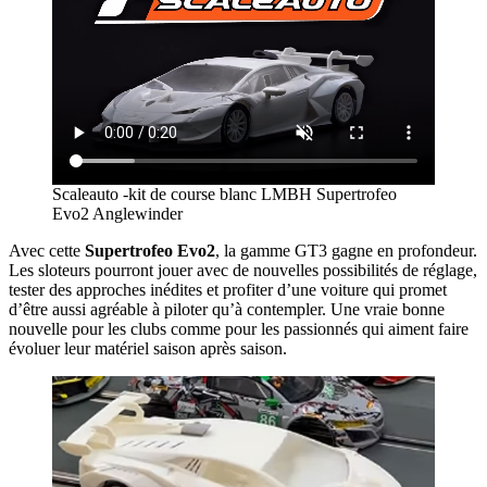
Scaleauto -kit de course blanc LMBH Supertrofeo
Evo2 Anglewinder
Avec cette
Supertrofeo Evo2
, la gamme GT3 gagne en profondeur.
Les sloteurs pourront jouer avec de nouvelles possibilités de réglage,
tester des approches inédites et profiter d’une voiture qui promet
d’être aussi agréable à piloter qu’à contempler. Une vraie bonne
nouvelle pour les clubs comme pour les passionnés qui aiment faire
évoluer leur matériel saison après saison.