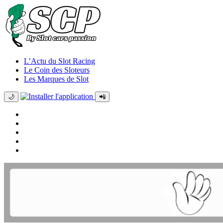
L’Actu du Slot Racing
Le Coin des Sloteurs
Les Marques de Slot
🌙
📲