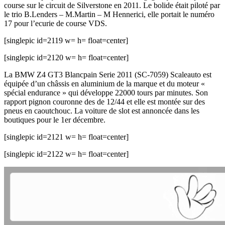
course sur le circuit de Silverstone en 2011. Le bolide était piloté par
le trio B.Lenders – M.Martin – M Hennerici, elle portait le numéro
17 pour l’ecurie de course VDS.
[singlepic id=2119 w= h= float=center]
[singlepic id=2120 w= h= float=center]
La BMW Z4 GT3 Blancpain Serie 2011 (SC-7059) Scaleauto est
équipée d’un châssis en aluminium de la marque et du moteur «
spécial endurance » qui développe 22000 tours par minutes. Son
rapport pignon couronne des de 12/44 et elle est montée sur des
pneus en caoutchouc. La voiture de slot est annoncée dans les
boutiques pour le 1er décembre.
[singlepic id=2121 w= h= float=center]
[singlepic id=2122 w= h= float=center]