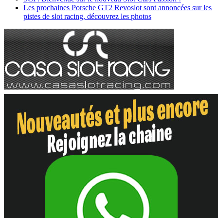
Les prochaines Porsche GT2 Revoslot sont annoncées sur les
pistes de slot racing, découvrez les photos