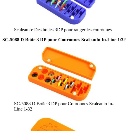
Scaleauto: Des boites 3DP pour ranger les couronnes
SC-5088 D Boîte 3 DP pour Couronnes Scaleauto In-Line 1/32
SC-5088 D Boîte 3 DP pour Couronnes Scaleauto In-
Line 1-32