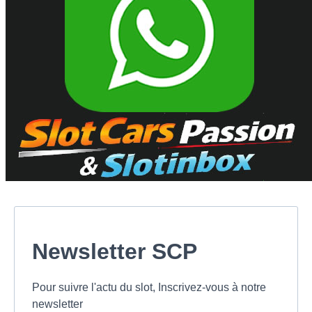
Newsletter SCP
Pour suivre l'actu du slot, Inscrivez-vous à notre
newsletter