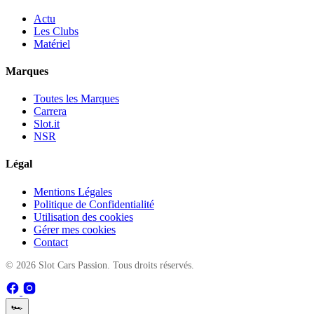
Actu
Les Clubs
Matériel
Marques
Toutes les Marques
Carrera
Slot.it
NSR
Légal
Mentions Légales
Politique de Confidentialité
Utilisation des cookies
Gérer mes cookies
Contact
© 2026 Slot Cars Passion. Tous droits réservés.
🏎️