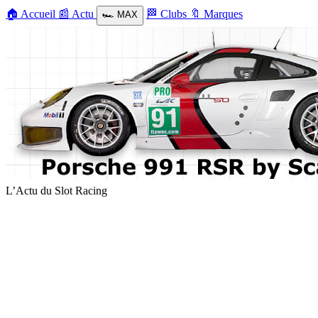
🏠
Accueil
📰
Actu
🏁
Clubs
🔖
Marques
🏎️
MAX
L’Actu du Slot Racing