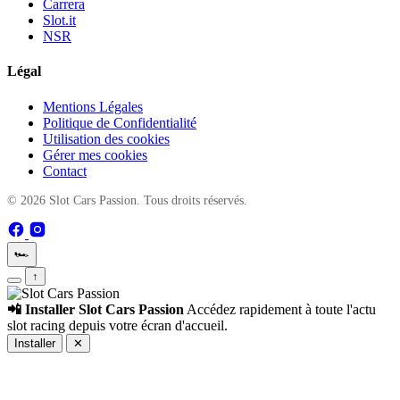
Carrera
Slot.it
NSR
Légal
Mentions Légales
Politique de Confidentialité
Utilisation des cookies
Gérer mes cookies
Contact
© 2026 Slot Cars Passion. Tous droits réservés.
🏎️
↑
📲 Installer Slot Cars Passion
Accédez rapidement à toute l'actu
slot racing depuis votre écran d'accueil.
Installer
✕