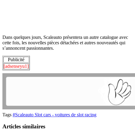
Dans quelques jours, Scaleauto présentera un autre catalogue avec
cette fois, les nouvelles pièces détachées et autres nouveautés qui
s’annoncent passionnantes.
Publicité
[adsenseyu1]
Tags
#Scaleauto Slot cars - voitures de slot racing
Articles similaires