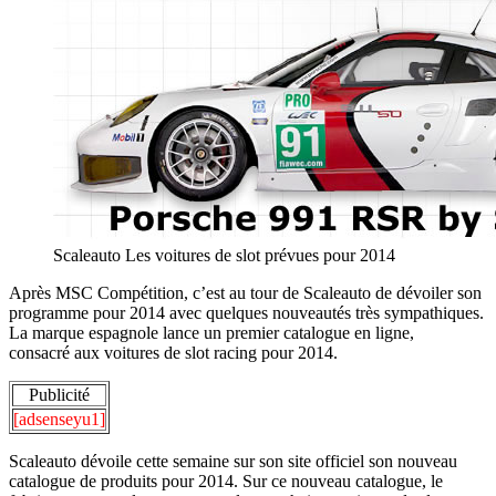
Scaleauto Les voitures de slot prévues pour 2014
Après MSC Compétition, c’est au tour de Scaleauto de dévoiler son
programme pour 2014 avec quelques nouveautés très sympathiques.
La marque espagnole lance un premier catalogue en ligne,
consacré aux voitures de slot racing pour 2014.
Publicité
[adsenseyu1]
Scaleauto dévoile cette semaine sur son site officiel son nouveau
catalogue de produits pour 2014. Sur ce nouveau catalogue, le