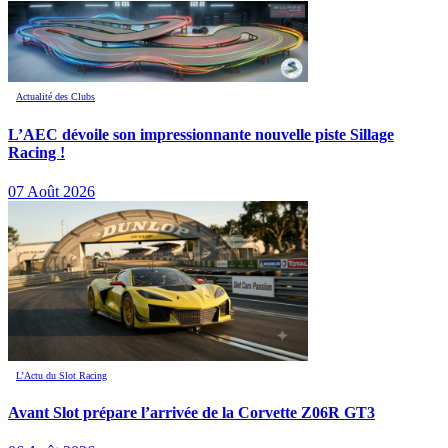
Actualité des Clubs
L’AEC dévoile son impressionnante nouvelle piste Sillage
Racing !
07 Août 2026
L’Actu du Slot Racing
Avant Slot prépare l’arrivée de la Corvette Z06R GT3