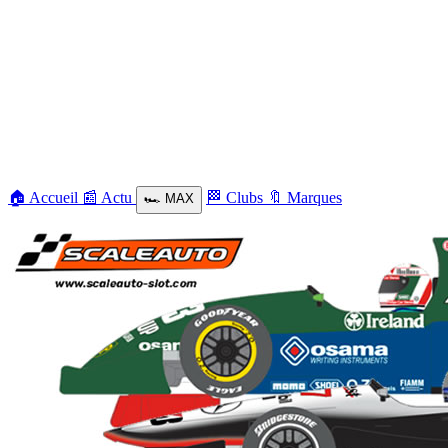
🏠
Accueil
📰
Actu
🏁
Clubs
🔖
Marques
🏎️
MAX