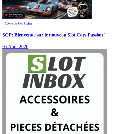
L’Actu du Slot Racing
SCP: Bienvenue sur le nouveau Slot Cars Passion !
05 Août 2026