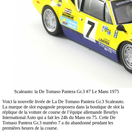
Scaleauto: la De Tomaso Pantera Gr.3 #7 Le Mans 1975
Voici la nouvelle livrée de La De Tomaso Pantera Gr.3 Scaleauto.
La marque de slot espagnole proposera dans la boutique de slot la
réplique de la voiture de course de l’équipe allemande Beurlys
International Auto qui a fait les 24h du Mans en 75. Cette De
Tomaso Pantera Gr.3 numéro 7 a du abandonné pendant les
premières heures de la course.