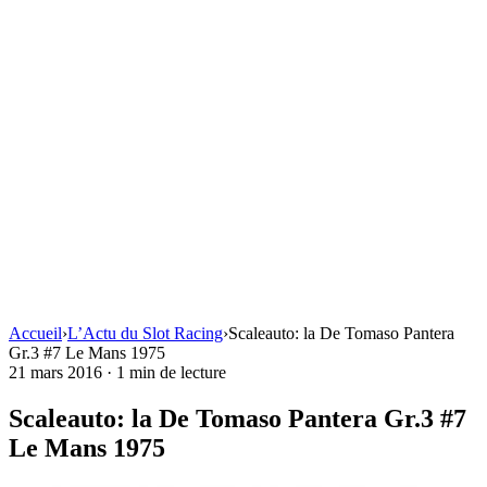
Accueil
›
L’Actu du Slot Racing
›
Scaleauto: la De Tomaso Pantera
Gr.3 #7 Le Mans 1975
21 mars 2016
·
1 min de lecture
Scaleauto: la De Tomaso Pantera Gr.3 #7
Le Mans 1975