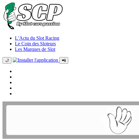
L’Actu du Slot Racing
Le Coin des Sloteurs
Les Marques de Slot
🌙
📲