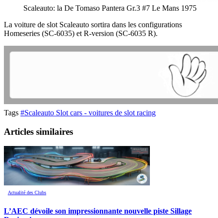
Scaleauto: la De Tomaso Pantera Gr.3 #7 Le Mans 1975
La voiture de slot Scaleauto sortira dans les configurations
Homeseries (SC-6035) et R-version (SC-6035 R).
Tags
#Scaleauto Slot cars - voitures de slot racing
Articles similaires
Actualité des Clubs
L’AEC dévoile son impressionnante nouvelle piste Sillage