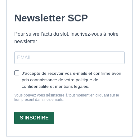
Newsletter SCP
Pour suivre l'actu du slot, Inscrivez-vous à notre
newsletter
J'accepte de recevoir vos e-mails et confirme avoir
pris connaissance de votre politique de
confidentialité et mentions légales.
Vous pouvez vous désinscrire à tout moment en cliquant sur le
lien présent dans nos emails.
S'INSCRIRE