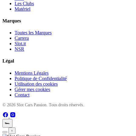
Les Clubs
Matériel
Marques
Toutes les Marques
Carrera
Slot.it
NSR
Légal
Mentions Légales
Politique de Confidentialité
Utilisation des cookies
Gérer mes cookies
Contact
© 2026 Slot Cars Passion. Tous droits réservés.
🏎️
↑