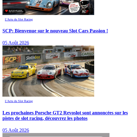
L’Actu du Slot Racing
SCP: Bienvenue sur le nouveau Slot Cars Passion !
05 Août 2026
L’Actu du Slot Racing
Les prochaines Porsche GT2 Revoslot sont annoncées sur les
pistes de slot racing, découvrez les photos
05 Août 2026