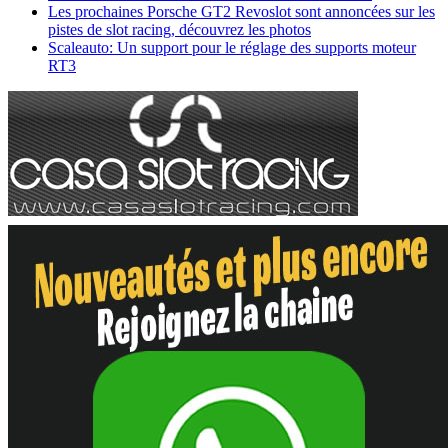
Les prochaines Porsche GT2 Revoslot sont annoncées sur les
pistes de slot racing, découvrez les photos
Scaleauto: Un support pour le réglage des supports moteur
RT3