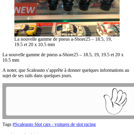
La nouvelle gamme de pneus a-Shore25 – 18.5, 19,
19.5 et 20 x 10.5 mm
La nouvelle gamme de pneus a-Shore25 – 18.5, 19, 19.5 et 20 x
10.5 mm
A noter, que Scaleauto s’apprête à donner quelques informations au
sujet de ses rails dans quelques jours.
Tags
#Scaleauto Slot cars - voitures de slot racing