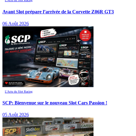
L’Actu du Slot Racing
Avant Slot prépare l’arrivée de la Corvette Z06R GT3
06 Août 2026
L’Actu du Slot Racing
SCP: Bienvenue sur le nouveau Slot Cars Passion !
05 Août 2026