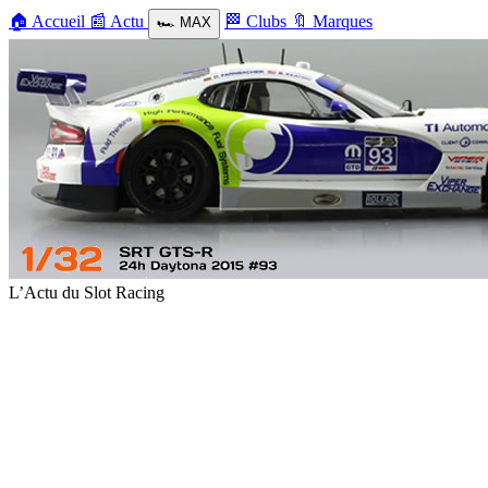
🏠
Accueil
📰
Actu
🏁
Clubs
🔖
Marques
🏎️
MAX
L’Actu du Slot Racing