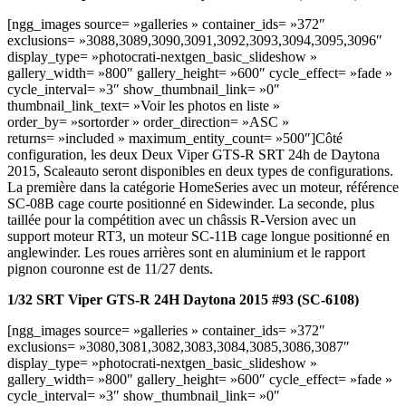
[ngg_images source= »galleries » container_ids= »372″
exclusions= »3088,3089,3090,3091,3092,3093,3094,3095,3096″
display_type= »photocrati-nextgen_basic_slideshow »
gallery_width= »800″ gallery_height= »600″ cycle_effect= »fade »
cycle_interval= »3″ show_thumbnail_link= »0″
thumbnail_link_text= »Voir les photos en liste »
order_by= »sortorder » order_direction= »ASC »
returns= »included » maximum_entity_count= »500″]Côté
configuration, les deux Deux Viper GTS-R SRT 24h de Daytona
2015, Scaleauto seront disponibles en deux types de configurations.
La première dans la catégorie HomeSeries avec un moteur, référence
SC-08B cage courte positionné en Sidewinder. La seconde, plus
taillée pour la compétition avec un châssis R-Version avec un
support moteur RT3, un moteur SC-11B cage longue positionné en
anglewinder. Les roues arrières sont en aluminium et le rapport
pignon couronne est de 11/27 dents.
1/32 SRT Viper GTS-R 24H Daytona 2015 #93 (SC-6108)
[ngg_images source= »galleries » container_ids= »372″
exclusions= »3080,3081,3082,3083,3084,3085,3086,3087″
display_type= »photocrati-nextgen_basic_slideshow »
gallery_width= »800″ gallery_height= »600″ cycle_effect= »fade »
cycle_interval= »3″ show_thumbnail_link= »0″