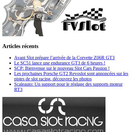
Articles récents
Avant Slot prépare l’arrivée de la Corvette Z06R GT3
Le SC51 lance une endurance GT3 de 6 heures !
SCP: Bienvenue sur le nouveau Slot Cars Passion !
Les prochaines Porsche GT2 Revoslot sont annoncées sur les
pistes de slot racing, découvrez les photos
Scaleauto: Un support pour le réglage des supports moteur
RT3