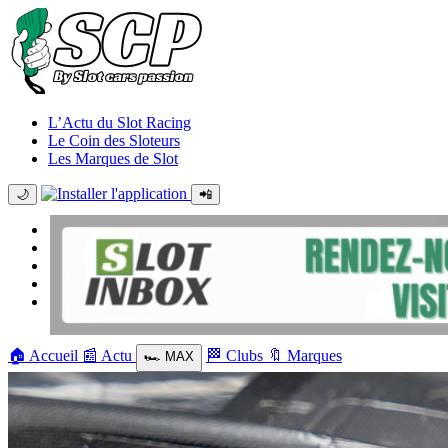
L’Actu du Slot Racing
Le Coin des Sloteurs
Les Marques de Slot
🌙
📲
🏠
Accueil
📰
Actu
🏁
Clubs
🔖
Marques
🏎️
MAX