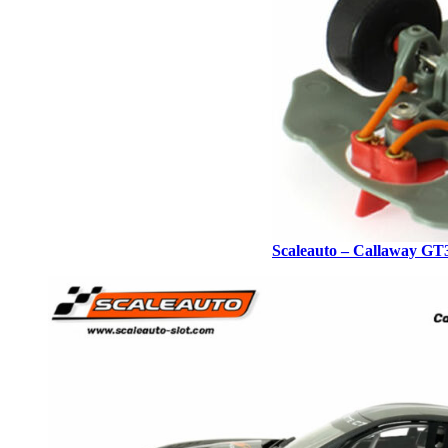
Scaleauto – Callaway GT3