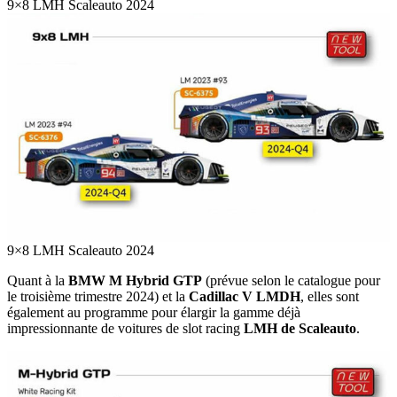
9×8 LMH Scaleauto 2024
9×8 LMH Scaleauto 2024
Quant à la
BMW M Hybrid GTP
(prévue selon le catalogue pour
le troisième trimestre 2024) et la
Cadillac V LMDH
, elles sont
également au programme pour élargir la gamme déjà
impressionnante de voitures de slot racing
LMH de Scaleauto
.