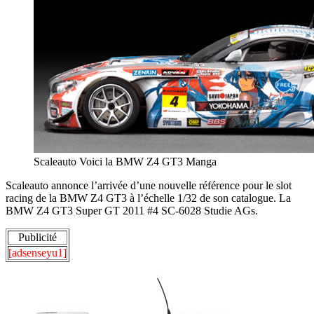
Scaleauto Voici la BMW Z4 GT3 Manga
Scaleauto annonce l’arrivée d’une nouvelle référence pour le slot
racing de la BMW Z4 GT3 à l’échelle 1/32 de son catalogue. La
BMW Z4 GT3 Super GT 2011 #4 SC-6028 Studie AGs.
Publicité
[adsenseyu1]