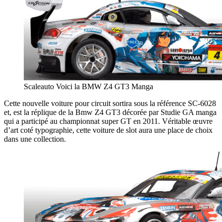
Scaleauto Voici la BMW Z4 GT3 Manga
Cette nouvelle voiture pour circuit sortira sous la référence SC-6028
et, est la réplique de la Bmw Z4 GT3 décorée par Studie GA manga
qui a participé au championnat super GT en 2011. Véritable œuvre
d’art coté typographie, cette voiture de slot aura une place de choix
dans une collection.