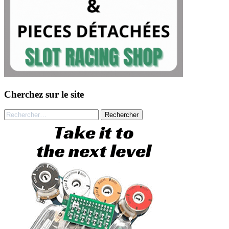
Cherchez sur le site
Rechercher :