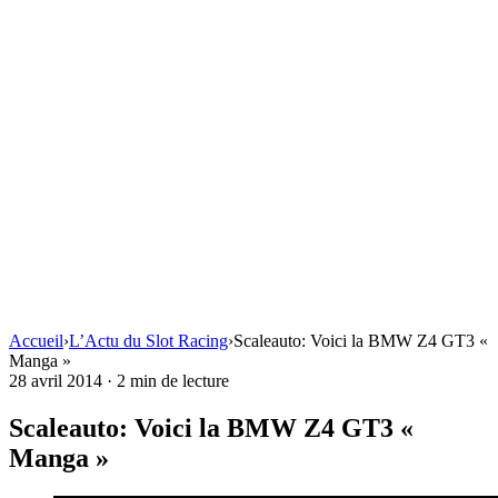
Accueil
›
L’Actu du Slot Racing
›
Scaleauto: Voici la BMW Z4 GT3 «
Manga »
28 avril 2014
·
2 min de lecture
Scaleauto: Voici la BMW Z4 GT3 «
Manga »