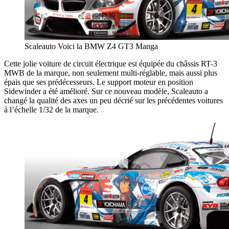
Scaleauto Voici la BMW Z4 GT3 Manga
Cette jolie voiture de circuit électrique est équipée du châssis RT-3
MWB de la marque, non seulement multi-réglable, mais aussi plus
épais que ses prédécesseurs. Le support moteur en position
Sidewinder a été amélioré. Sur ce nouveau modèle, Scaleauto a
changé la qualité des axes un peu décrié sur les précédentes voitures
à l’échelle 1/32 de la marque.