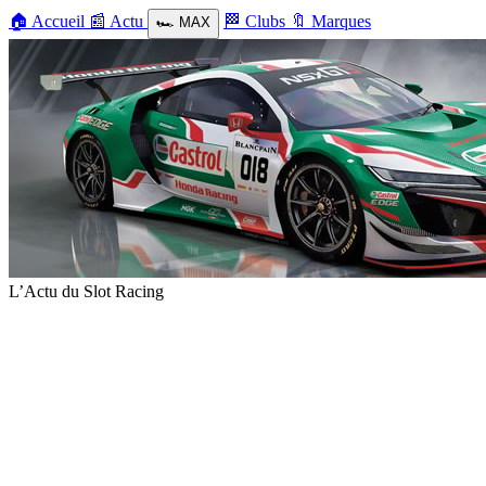
🏠
Accueil
📰
Actu
🏁
Clubs
🔖
Marques
🏎️
MAX
L’Actu du Slot Racing