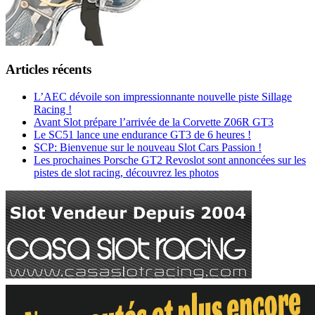
Articles récents
L’AEC dévoile son impressionnante nouvelle piste Sillage
Racing !
Avant Slot prépare l’arrivée de la Corvette Z06R GT3
Le SC51 lance une endurance GT3 de 6 heures !
SCP: Bienvenue sur le nouveau Slot Cars Passion !
Les prochaines Porsche GT2 Revoslot sont annoncées sur les
pistes de slot racing, découvrez les photos