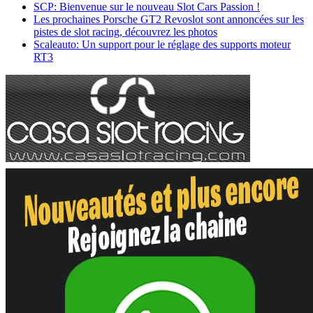
SCP: Bienvenue sur le nouveau Slot Cars Passion !
Les prochaines Porsche GT2 Revoslot sont annoncées sur les
pistes de slot racing, découvrez les photos
Scaleauto: Un support pour le réglage des supports moteur
RT3