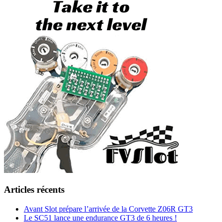
Articles récents
Avant Slot prépare l’arrivée de la Corvette Z06R GT3
Le SC51 lance une endurance GT3 de 6 heures !