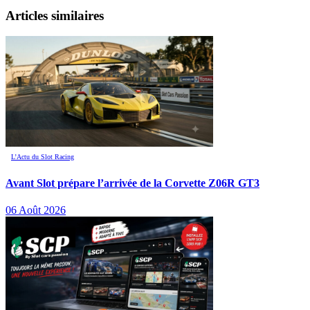
Articles similaires
L’Actu du Slot Racing
Avant Slot prépare l’arrivée de la Corvette Z06R GT3
06 Août 2026