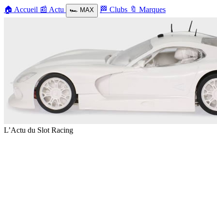
🏠
Accueil
📰
Actu
🏁
Clubs
🔖
Marques
🏎️
MAX
L’Actu du Slot Racing