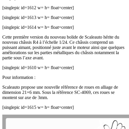
[singlepic id=1612 w= h= float=center]
[singlepic id=1613 w= h= float=center]
[singlepic id=1614 w= h= float=center]
Cette première version du nouveau bolide de Scaleauto hérite du
nouveau châssis R4 à l’échelle 1/24. Ce châssis comprend un
puissant aimant, positionné juste avant le moteur ainsi que quelques
améliorations sur les parties métalliques du châssis notamment la
partie sous l’axe avant.
[singlepic id=1610 w= h= float=center]
Pour information :
Scaleauto propose une nouvelle référence de roues en alliage de
dimension 21×6 mm. Sous la référence SC-4069, ces roues se
montent sur axe de 3mm.
[singlepic id=1615 w= h= float=center]