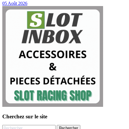
05 Août 2026
Cherchez sur le site
Rechercher :