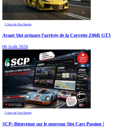
L’Actu du Slot Racing
Avant Slot prépare l’arrivée de la Corvette Z06R GT3
06 Août 2026
L’Actu du Slot Racing
SCP: Bienvenue sur le nouveau Slot Cars Passion !