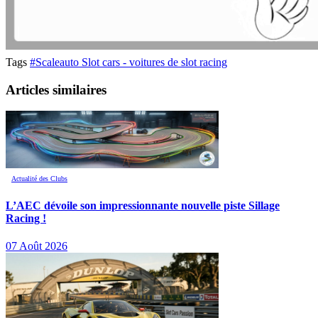
Tags
#Scaleauto Slot cars - voitures de slot racing
Articles similaires
Actualité des Clubs
L’AEC dévoile son impressionnante nouvelle piste Sillage
Racing !
07 Août 2026