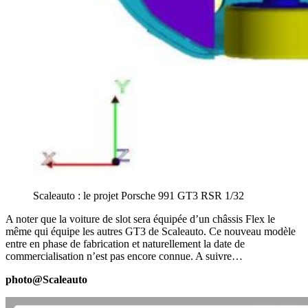
Scaleauto : le projet Porsche 991 GT3 RSR 1/32
A noter que la voiture de slot sera équipée d’un châssis Flex le
même qui équipe les autres GT3 de Scaleauto. Ce nouveau modèle
entre en phase de fabrication et naturellement la date de
commercialisation n’est pas encore connue. A suivre…
photo@Scaleauto