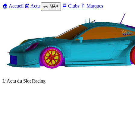
🏠
Accueil
📰
Actu
🏁
Clubs
🔖
Marques
🏎️
MAX
L’Actu du Slot Racing