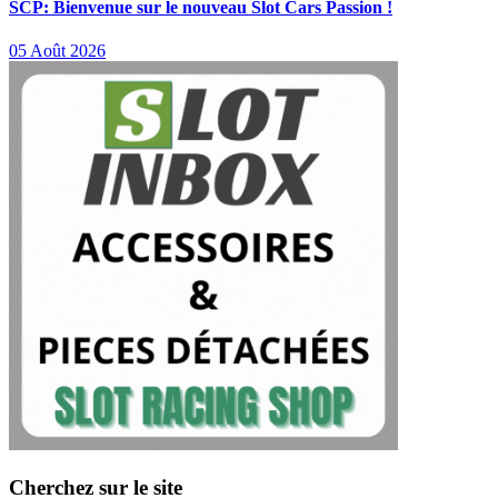
SCP: Bienvenue sur le nouveau Slot Cars Passion !
05 Août 2026
Cherchez sur le site