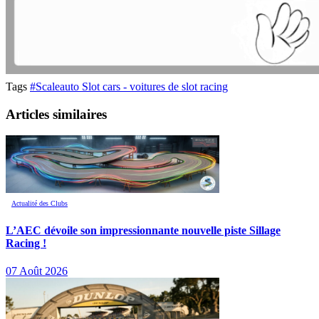
Tags
#Scaleauto Slot cars - voitures de slot racing
Articles similaires
Actualité des Clubs
L’AEC dévoile son impressionnante nouvelle piste Sillage
Racing !
07 Août 2026