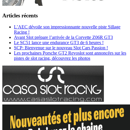
Articles récents
L’AEC dévoile son impressionnante nouvelle piste Sillage
Racing !
Avant Slot prépare l’arrivée de la Corvette Z06R GT3
Le SC51 lance une endurance GT3 de 6 heures !
SCP: Bienvenue sur le nouveau Slot Cars Passion !
Les prochaines Porsche GT2 Revoslot sont annoncées sur les
pistes de slot racing, découvrez les photos