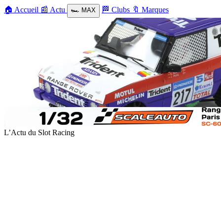
🏠
Accueil
📰
Actu
🏁
Clubs
🔖
Marques
🏎️
MAX
L’Actu du Slot Racing