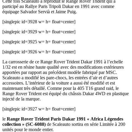
Cette fois Scaleauto a reproduit le Range Rover Trident qui a
participé au Rallye Paris Tripoli Dakar en 1991 avec comme
équipage Salvador Servià et Jaime Puig.
[singlepic id=3928 w= h= float=center]
[singlepic id=3929 w= h= float=center]
[singlepic id=3925 w= h= float=center]
[singlepic id=3926 w= h= float=center]
La carrosserie de ce Range Rover Trident Dakar 1991 à l’echelle
1/32 est en résine haute qualité avec des modifications extérieures
apportées par rapport au précédent modèle fabriqué par MSC.
Scaleauto a modifié les pare-chocs, les entrées d’air et d’autres
accessoires. L’intérieur de la voiture a aussi été modifié et est
maintenant très détaillé. Comme pour la 405 T16 grand raid, le
Range Rover Trident est équipé du châssis Dakar 4WD en plastique
injecté de la marque.
[singlepic id=3927 w= h= float=center]
le
Range Rover Trident Paris Dakar 1991 « Africa Légendes
collection » (SC-6088)
de Scaleauto sortira en série Limitée à 200
unités pour le monde entier.