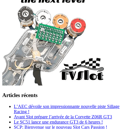
Articles récents
L’AEC dévoile son impressionnante nouvelle piste Sillage
Racing !
Avant Slot prépare l’arrivée de la Corvette Z06R GT3
Le SC51 lance une endurance GT3 de 6 heures !
SCP: Bienvenue sur le nouveau Slot Cars Passion !