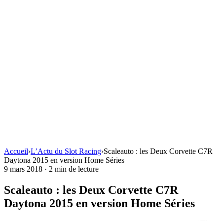
Accueil
›
L’Actu du Slot Racing
›
Scaleauto : les Deux Corvette C7R
Daytona 2015 en version Home Séries
9 mars 2018
·
2 min de lecture
Scaleauto : les Deux Corvette C7R
Daytona 2015 en version Home Séries