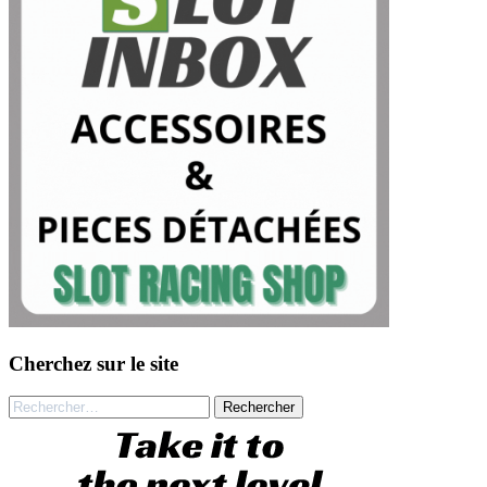
Cherchez sur le site
Rechercher :