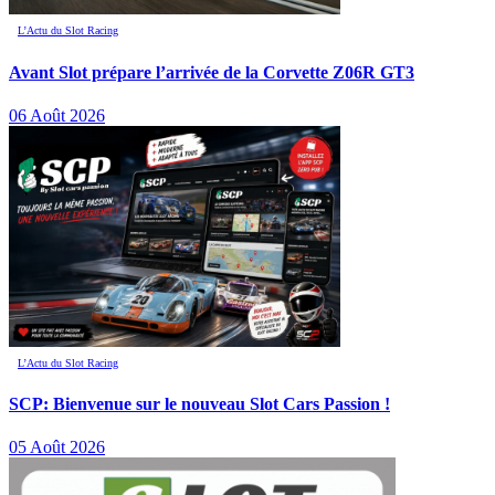
L’Actu du Slot Racing
Avant Slot prépare l’arrivée de la Corvette Z06R GT3
06 Août 2026
L’Actu du Slot Racing
SCP: Bienvenue sur le nouveau Slot Cars Passion !
05 Août 2026