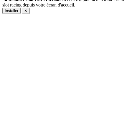
slot racing depuis votre écran d'accueil.
Installer
✕