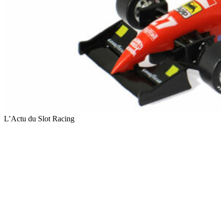
L’Actu du Slot Racing