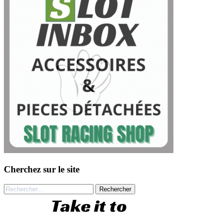
Cherchez sur le site
Rechercher :