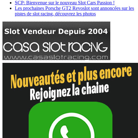
SCP: Bienvenue sur le nouveau Slot Cars Passion !
Les prochaines Porsche GT2 Revoslot sont annoncées sur les
pistes de slot racing, découvrez les photos