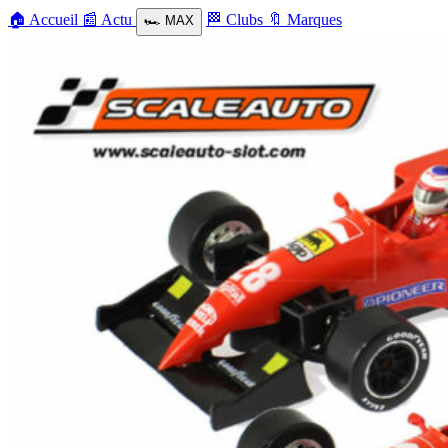
🏠
Accueil
📰
Actu
🏁
Clubs
🔖
Marques
🏎️
MAX