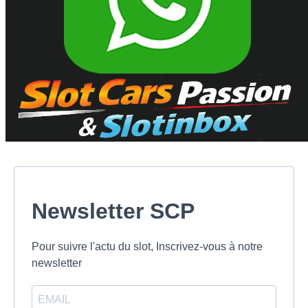
Newsletter SCP
Pour suivre l'actu du slot, Inscrivez-vous à notre
newsletter