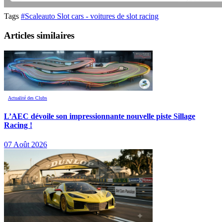
Tags
#Scaleauto Slot cars - voitures de slot racing
Articles similaires
Actualité des Clubs
L’AEC dévoile son impressionnante nouvelle piste Sillage
Racing !
07 Août 2026