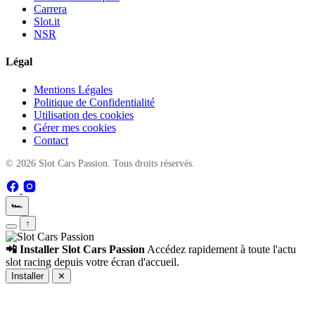
Carrera
Slot.it
NSR
Légal
Mentions Légales
Politique de Confidentialité
Utilisation des cookies
Gérer mes cookies
Contact
© 2026 Slot Cars Passion. Tous droits réservés.
🏎️
↑
📲 Installer Slot Cars Passion
Accédez rapidement à toute l'actu
slot racing depuis votre écran d'accueil.
Installer
✕