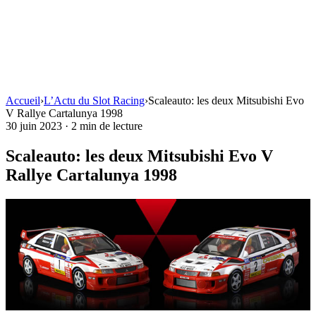
Accueil
›
L’Actu du Slot Racing
›
Scaleauto: les deux Mitsubishi Evo
V Rallye Cartalunya 1998
30 juin 2023
·
2 min de lecture
Scaleauto: les deux Mitsubishi Evo V
Rallye Cartalunya 1998