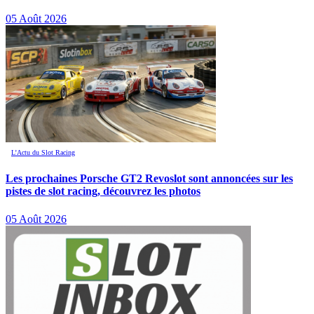
05 Août 2026
L’Actu du Slot Racing
Les prochaines Porsche GT2 Revoslot sont annoncées sur les
pistes de slot racing, découvrez les photos
05 Août 2026