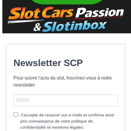
Newsletter SCP
Pour suivre l'actu du slot, Inscrivez-vous à notre
newsletter
J'accepte de recevoir vos e-mails et confirme avoir
pris connaissance de votre politique de
confidentialité et mentions légales.