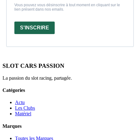
Vous pouvez vous désinscrire à tout moment en cliquant sur le
lien présent dans nos emails.
S'INSCRIRE
SLOT CARS PASSION
La passion du slot racing, partagée.
Catégories
Actu
Les Clubs
Matériel
Marques
Toutes les Marques