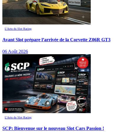
L’Actu du Slot Racing
Avant Slot prépare l’arrivée de la Corvette Z06R GT3
06 Août 2026
L’Actu du Slot Racing
SCP: Bienvenue sur le nouveau Slot Cars Passion !