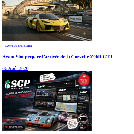
L’Actu du Slot Racing
Avant Slot prépare l’arrivée de la Corvette Z06R GT3
06 Août 2026