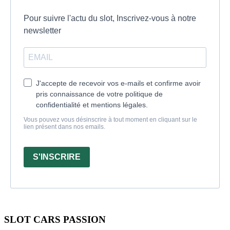
Pour suivre l'actu du slot, Inscrivez-vous à notre
newsletter
J'accepte de recevoir vos e-mails et confirme avoir
pris connaissance de votre politique de
confidentialité et mentions légales.
Vous pouvez vous désinscrire à tout moment en cliquant sur le
lien présent dans nos emails.
S'INSCRIRE
SLOT CARS PASSION