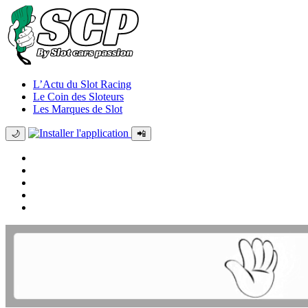
L’Actu du Slot Racing
Le Coin des Sloteurs
Les Marques de Slot
🌙
📲