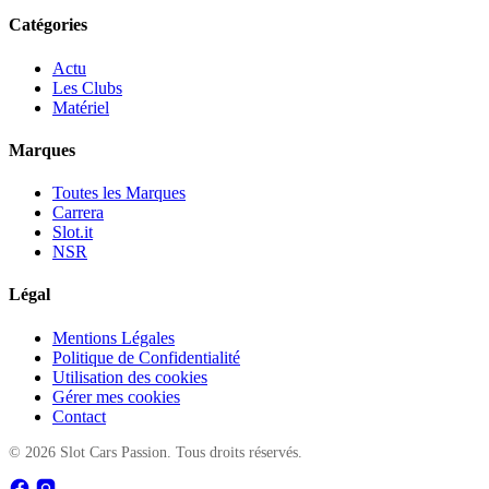
Catégories
Actu
Les Clubs
Matériel
Marques
Toutes les Marques
Carrera
Slot.it
NSR
Légal
Mentions Légales
Politique de Confidentialité
Utilisation des cookies
Gérer mes cookies
Contact
© 2026 Slot Cars Passion. Tous droits réservés.