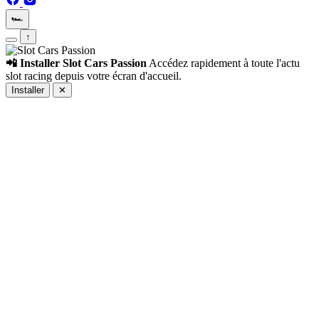
🏎️
↑
📲 Installer Slot Cars Passion
Accédez rapidement à toute l'actu
slot racing depuis votre écran d'accueil.
Installer
✕