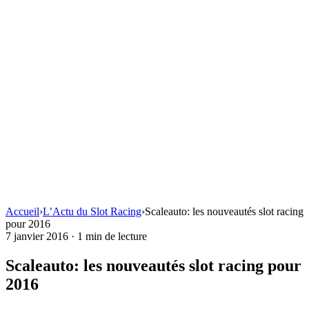
Accueil
›
L’Actu du Slot Racing
›
Scaleauto: les nouveautés slot racing
pour 2016
7 janvier 2016
·
1 min de lecture
Scaleauto: les nouveautés slot racing pour
2016