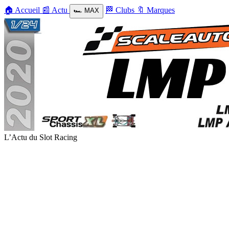
🏠
Accueil
📰
Actu
🏁
Clubs
🔖
Marques
🏎️
MAX
L’Actu du Slot Racing