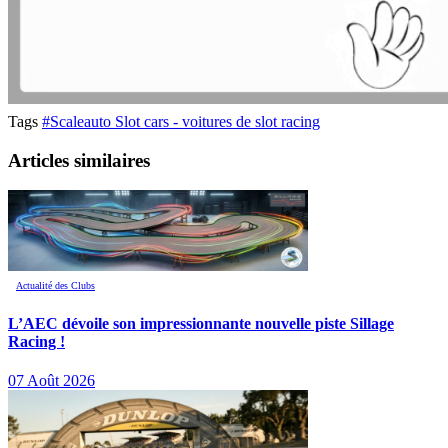
Tags
#Scaleauto Slot cars - voitures de slot racing
Articles similaires
Actualité des Clubs
L’AEC dévoile son impressionnante nouvelle piste Sillage
Racing !
07 Août 2026