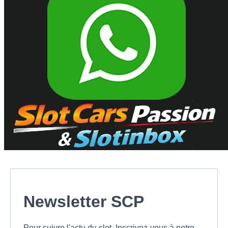
Newsletter SCP
Pour suivre l'actu du slot, Inscrivez-vous à notre