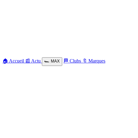
🏠
Accueil
📰
Actu
🏁
Clubs
🔖
Marques
🏎️
MAX