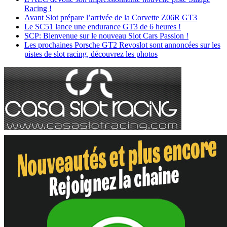
Racing !
Avant Slot prépare l’arrivée de la Corvette Z06R GT3
Le SC51 lance une endurance GT3 de 6 heures !
SCP: Bienvenue sur le nouveau Slot Cars Passion !
Les prochaines Porsche GT2 Revoslot sont annoncées sur les
pistes de slot racing, découvrez les photos