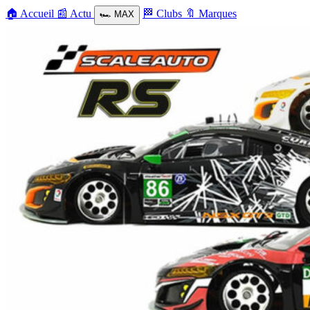
🏠
Accueil
📰
Actu
🏁
Clubs
🔖
Marques
🏎️
MAX