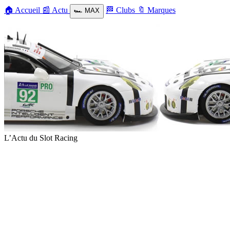
🏠
Accueil
📰
Actu
🏁
Clubs
🔖
Marques
🏎️
MAX
L’Actu du Slot Racing