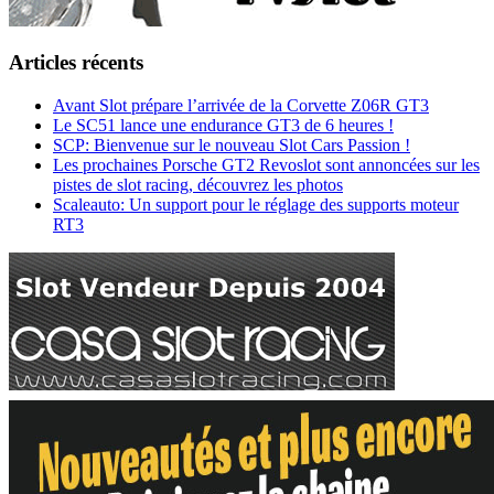
Articles récents
Avant Slot prépare l’arrivée de la Corvette Z06R GT3
Le SC51 lance une endurance GT3 de 6 heures !
SCP: Bienvenue sur le nouveau Slot Cars Passion !
Les prochaines Porsche GT2 Revoslot sont annoncées sur les
pistes de slot racing, découvrez les photos
Scaleauto: Un support pour le réglage des supports moteur
RT3