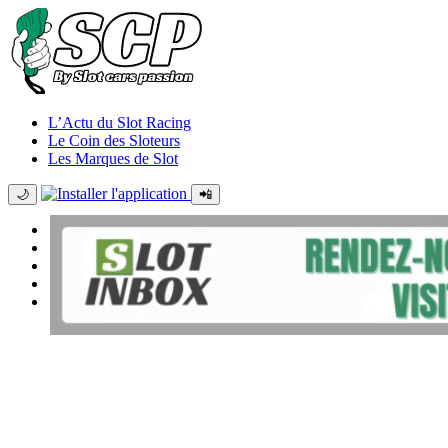
L’Actu du Slot Racing
Le Coin des Sloteurs
Les Marques de Slot
🌙
📲