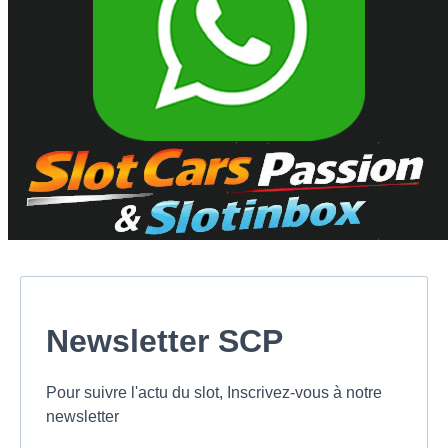
Newsletter SCP
Pour suivre l'actu du slot, Inscrivez-vous à notre
newsletter