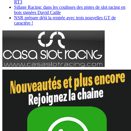
RT3
Sillage Racing: dans les coulisses des pistes de slot racing en
bois signées David Caille
NSR prépare déjà la rentrée avec trois nouvelles GT de
caractère !