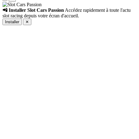
📲 Installer Slot Cars Passion
Accédez rapidement à toute l'actu
slot racing depuis votre écran d'accueil.
Installer
✕