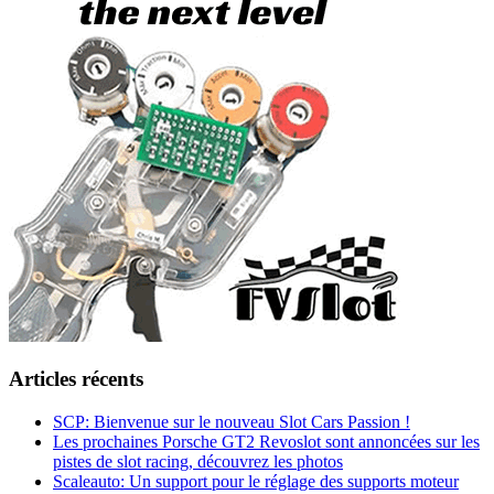
Articles récents
SCP: Bienvenue sur le nouveau Slot Cars Passion !
Les prochaines Porsche GT2 Revoslot sont annoncées sur les
pistes de slot racing, découvrez les photos
Scaleauto: Un support pour le réglage des supports moteur