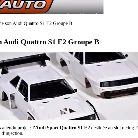
 de son Audi Quattro S1 E2 Groupe B
on Audi Quattro S1 E2 Groupe B
 attendu projet :
l’Audi Sport Quattro S1 E2
destinée au slot racing.
 d’injection.