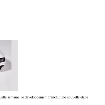
 Cette semaine, le développement franchit une nouvelle étape