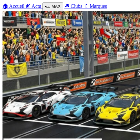
🏠
Accueil
📰
Actu
🏁
Clubs
🔖
Marques
🏎️
MAX