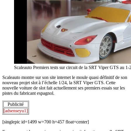
Scaleauto Premiers tests sur circuit de la SRT Viper GTS au 1-
Scaleauto montre sur son site internet le moule quasi définitif de son
nouveau projet slot à l’échelle 1/24, la SRT Viper GTS. Cette
nouvelle voiture de slot fait actuellement ses premiers essais sur les
pistes du fabricant espagnol.
Publicité
[adsenseyu1]
[singlepic id=1499 w=700 h=457 float=center]