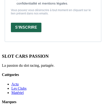
confidentialité et mentions légales.
Vous pouvez vous désinscrire à tout moment en cliquant sur le
lien présent dans nos emails.
S'INSCRIRE
SLOT CARS PASSION
La passion du slot racing, partagée.
Catégories
Actu
Les Clubs
Matériel
Marques