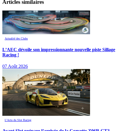
Articles similaires
Actualité des Clubs
L’AEC dévoile son impressionnante nouvelle piste Sillage
Racing !
07 Août 2026
L’Actu du Slot Racing
Avant Slot prépare l’arrivée de la Corvette Z06R GT3