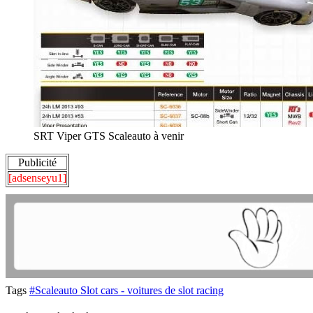
SRT Viper GTS Scaleauto à venir
Publicité
[adsenseyu1]
Tags
#Scaleauto Slot cars - voitures de slot racing