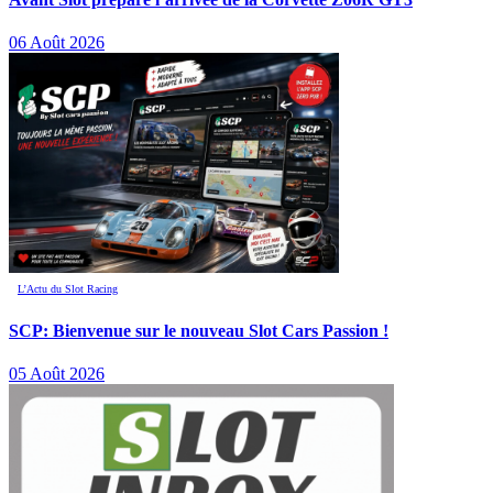
06 Août 2026
L’Actu du Slot Racing
SCP: Bienvenue sur le nouveau Slot Cars Passion !
05 Août 2026