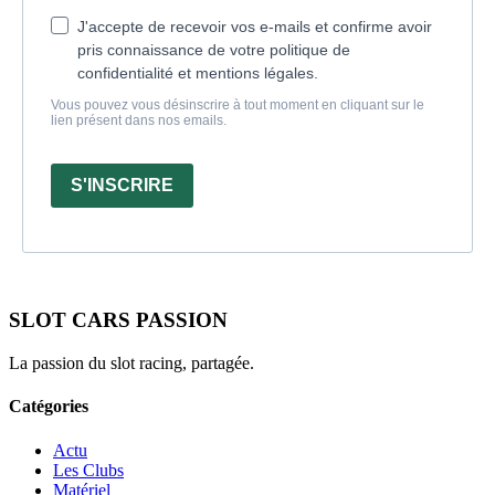
J'accepte de recevoir vos e-mails et confirme avoir
pris connaissance de votre politique de
confidentialité et mentions légales.
Vous pouvez vous désinscrire à tout moment en cliquant sur le
lien présent dans nos emails.
S'INSCRIRE
SLOT CARS PASSION
La passion du slot racing, partagée.
Catégories
Actu
Les Clubs
Matériel