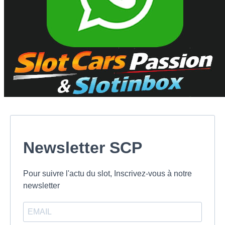
Newsletter SCP
Pour suivre l'actu du slot, Inscrivez-vous à notre
newsletter