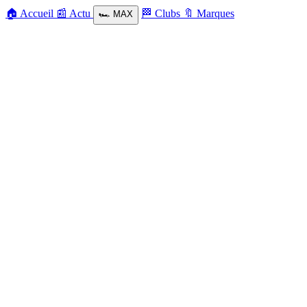
🏠
Accueil
📰
Actu
🏁
Clubs
🔖
Marques
🏎️
MAX