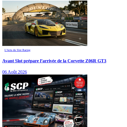
L’Actu du Slot Racing
Avant Slot prépare l’arrivée de la Corvette Z06R GT3
06 Août 2026