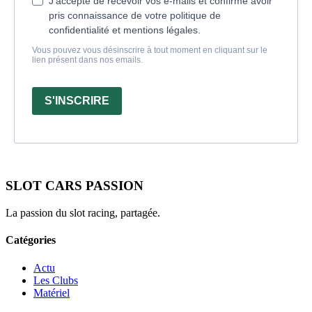
J'accepte de recevoir vos e-mails et confirme avoir
pris connaissance de votre politique de
confidentialité et mentions légales.
Vous pouvez vous désinscrire à tout moment en cliquant sur le
lien présent dans nos emails.
S'INSCRIRE
SLOT CARS PASSION
La passion du slot racing, partagée.
Catégories
Actu
Les Clubs
Matériel