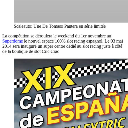
Scaleauto: Une De Tomaso Pantera en série limitée
La compétition se déroulera le weekend du 1er novembre au
Superdome
le nouvel espace 100% slot racing espagnol. Le 03 mai
2014 sera inauguré un super centre dédié au slot racing juste à côté
de la boutique de slot Cric Crac