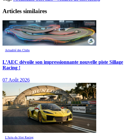
Articles similaires
Actualité des Clubs
L’AEC dévoile son impressionnante nouvelle piste Sillage
Racing !
07 Août 2026
L’Actu du Slot Racing