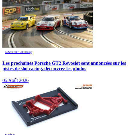
L’Actu du Slot Racing
Les prochaines Porsche GT2 Revoslot sont annoncées sur les
pistes de slot racing, découvrez les photos
05 Août 2026
Matériel