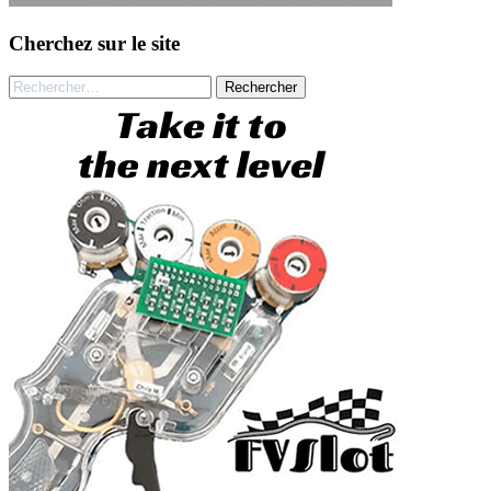
Cherchez sur le site
Rechercher :