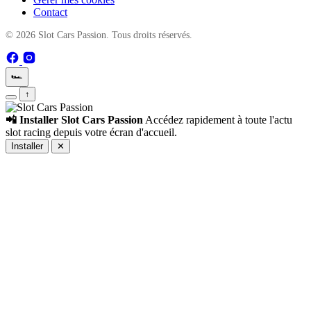
Contact
© 2026 Slot Cars Passion. Tous droits réservés.
🏎️
↑
📲 Installer Slot Cars Passion
Accédez rapidement à toute l'actu
slot racing depuis votre écran d'accueil.
Installer
✕