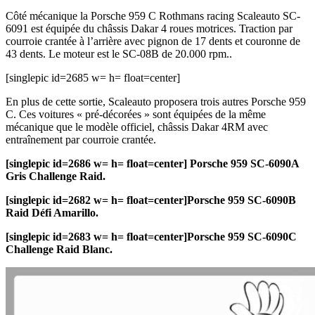
Côté mécanique la Porsche 959 C Rothmans racing Scaleauto SC-
6091 est équipée du châssis Dakar 4 roues motrices. Traction par
courroie crantée à l’arrière avec pignon de 17 dents et couronne de
43 dents. Le moteur est le SC-08B de 20.000 rpm..
[singlepic id=2685 w= h= float=center]
En plus de cette sortie, Scaleauto proposera trois autres Porsche 959
C. Ces voitures « pré-décorées » sont équipées de la même
mécanique que le modèle officiel, châssis Dakar 4RM avec
entraînement par courroie crantée.
[singlepic id=2686 w= h= float=center] Porsche 959 SC-6090A
Gris Challenge Raid.
[singlepic id=2682 w= h= float=center]Porsche 959 SC-6090B
Raid Défi Amarillo.
[singlepic id=2683 w= h= float=center]Porsche 959 SC-6090C
Challenge Raid Blanc.