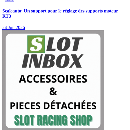
Scaleauto: Un support pour le réglage des supports moteur
RT3
24 Juil 2026