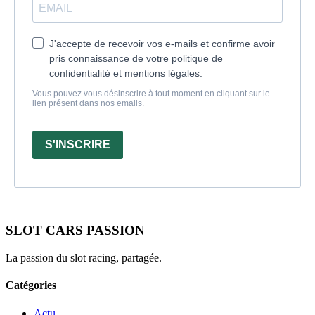
J'accepte de recevoir vos e-mails et confirme avoir
pris connaissance de votre politique de
confidentialité et mentions légales.
Vous pouvez vous désinscrire à tout moment en cliquant sur le
lien présent dans nos emails.
S'INSCRIRE
SLOT CARS PASSION
La passion du slot racing, partagée.
Catégories
Actu