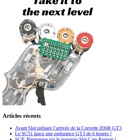
Articles récents
Avant Slot prépare l’arrivée de la Corvette Z06R GT3
Le SC51 lance une endurance GT3 de 6 heures !
SCP: Bienvenue sur le nouveau Slot Cars Passion !