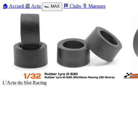
🏠
Accueil
📰
Actu
🏁
Clubs
🔖
Marques
🏎️
MAX
L’Actu du Slot Racing