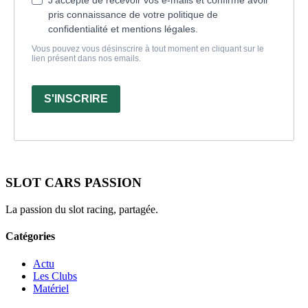
pris connaissance de votre politique de
confidentialité et mentions légales.
Vous pouvez vous désinscrire à tout moment en cliquant sur le
lien présent dans nos emails.
S'INSCRIRE
SLOT CARS PASSION
La passion du slot racing, partagée.
Catégories
Actu
Les Clubs
Matériel