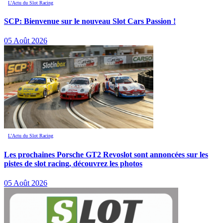
L’Actu du Slot Racing
SCP: Bienvenue sur le nouveau Slot Cars Passion !
05 Août 2026
L’Actu du Slot Racing
Les prochaines Porsche GT2 Revoslot sont annoncées sur les
pistes de slot racing, découvrez les photos
05 Août 2026