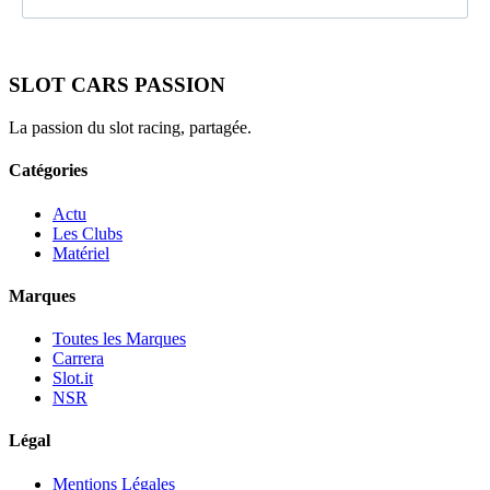
SLOT CARS PASSION
La passion du slot racing, partagée.
Catégories
Actu
Les Clubs
Matériel
Marques
Toutes les Marques
Carrera
Slot.it
NSR
Légal
Mentions Légales