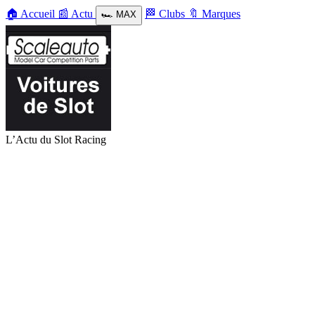
🏠
Accueil
📰
Actu
🏁
Clubs
🔖
Marques
🏎️
MAX
L’Actu du Slot Racing