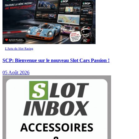
L’Actu du Slot Racing
SCP: Bienvenue sur le nouveau Slot Cars Passion !
05 Août 2026