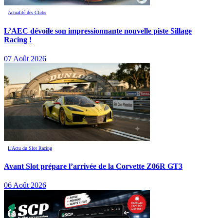
Actualité des Clubs
L’AEC dévoile son impressionnante nouvelle piste Sillage
Racing !
07 Août 2026
L’Actu du Slot Racing
Avant Slot prépare l’arrivée de la Corvette Z06R GT3
06 Août 2026