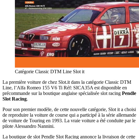
Catégorie Classic DTM Line Slot it
La première voiture de chez Slot.it dans la catégorie Classic DTM
Line, l’Alfa Romeo 155 V6 Ti Réf: SICA35A est disponible en
précommande sur la boutique anglaise spécialisée slot racing
Pendle
Slot Racing
.
Pour son premier modèle, de cette nouvelle catégorie, Slot it a choisi
de reproduire la voiture de course qui a participé à la série allemande
de voiture de Touring en 1993. La vraie voiture a été conduite par le
pilote Alessandro Nannini.
La boutique de slot Pendle Slot Racing annonce la livraison de cette