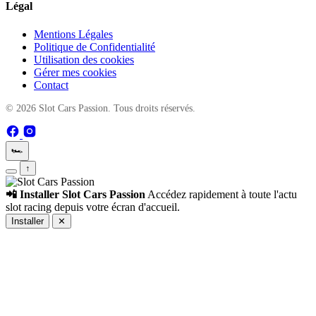
Légal
Mentions Légales
Politique de Confidentialité
Utilisation des cookies
Gérer mes cookies
Contact
© 2026 Slot Cars Passion. Tous droits réservés.
🏎️
↑
📲 Installer Slot Cars Passion
Accédez rapidement à toute l'actu
slot racing depuis votre écran d'accueil.
Installer
✕