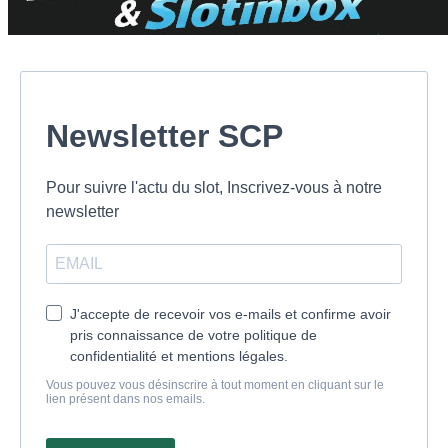
Newsletter SCP
Pour suivre l'actu du slot, Inscrivez-vous à notre
newsletter
J'accepte de recevoir vos e-mails et confirme avoir
pris connaissance de votre politique de
confidentialité et mentions légales.
Vous pouvez vous désinscrire à tout moment en cliquant sur le
lien présent dans nos emails.