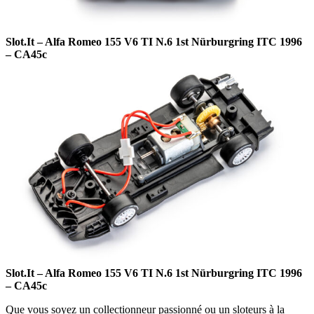
Slot.It – Alfa Romeo 155 V6 TI N.6 1st Nürburgring ITC 1996
– CA45c
Slot.It – Alfa Romeo 155 V6 TI N.6 1st Nürburgring ITC 1996
– CA45c
Que vous soyez un collectionneur passionné ou un sloteurs à la