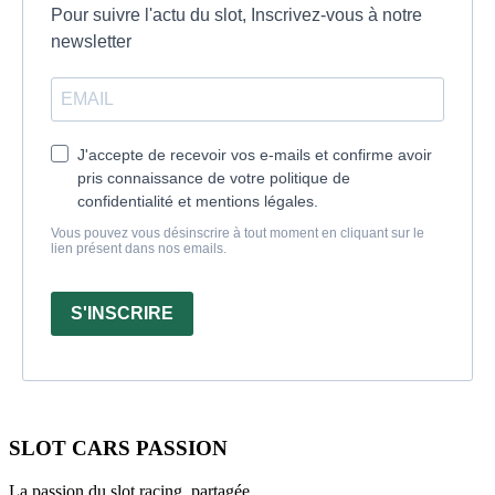
Pour suivre l'actu du slot, Inscrivez-vous à notre
newsletter
J'accepte de recevoir vos e-mails et confirme avoir
pris connaissance de votre politique de
confidentialité et mentions légales.
Vous pouvez vous désinscrire à tout moment en cliquant sur le
lien présent dans nos emails.
S'INSCRIRE
SLOT CARS PASSION
La passion du slot racing, partagée.