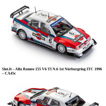
Slot.It – Alfa Romeo 155 V6 TI N.6 1st Nürburgring ITC 1996
– CA45c