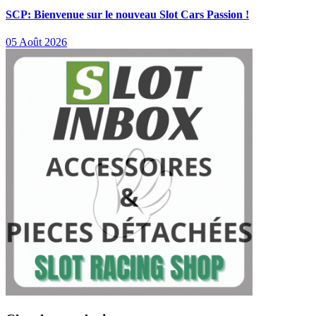
SCP: Bienvenue sur le nouveau Slot Cars Passion !
05 Août 2026