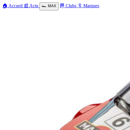
🏠
Accueil
📰
Actu
🏁
Clubs
🔖
Marques
🏎️
MAX