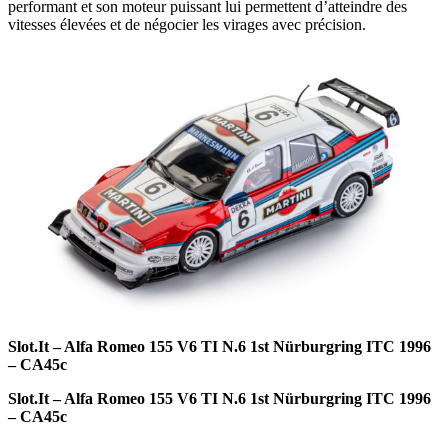
performant et son moteur puissant lui permettent d’atteindre des
vitesses élevées et de négocier les virages avec précision.
Slot.It – Alfa Romeo 155 V6 TI N.6 1st Nürburgring ITC 1996
– CA45c
Slot.It – Alfa Romeo 155 V6 TI N.6 1st Nürburgring ITC 1996
– CA45c