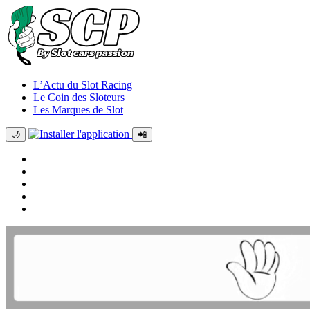
L’Actu du Slot Racing
Le Coin des Sloteurs
Les Marques de Slot
🌙
📲