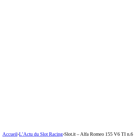
Accueil
›
L’Actu du Slot Racing
›
Slot.it – Alfa Romeo 155 V6 TI n.6