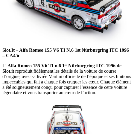
Slot.It – Alfa Romeo 155 V6 TI N.6 1st Nürburgring ITC 1996
– CA45c
L’
Alfa Romeo 155 V6 TI n.6 1ᵉʳ Nürburgring ITC 1996 de
Slot.it
reproduit fidèlement les détails de la voiture de course
d’origine, avec sa livrée Martini officielle de l’époque et ses finitions
impeccables qui fait a chaque fois craquer les cœur. Chaque élément
a été soigneusement conçu pour capturer l’essence de cette voiture
légendaire et vous transporter au cœur de l’action.