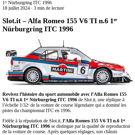
1ᵉʳ Nürburgring ITC 1996
18 juillet 2024
·
3 min de lecture
Slot.it – Alfa Romeo 155 V6 TI n.6 1ᵉʳ
Nürburgring ITC 1996
Revivez l’histoire du sport automobile avec l’Alfa Romeo 155
V6 TI n.6 1ᵉʳ Nürburgring ITC 1996
de Slot.it, une réplique à
l’échelle 1/32ᵉ de la voiture de course légendaire qui a dominé les
pistes du championnat ITC en 1996.
Fidèle à la réputation de Slot.it,
l’Alfa Romeo 155 V6 TI n.6 1ᵉʳ
Nürburgring ITC 1996
se distingue par la qualité de reproduction
de la voiture de course. Après quelques réglages, son châssis